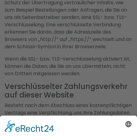
Schutz der Übertragung vertraulicher Inhalte, wie
zum Beispiel Bestellungen oder Anfragen, die Sie an
uns als Seitenbetreiber senden, eine SSL- bzw. TLS-
Verschlüsselung. Eine verschlüsselte Verbindung
erkennen Sie daran, dass die Adresszeile des
Browsers von „http://“ auf „https://“ wechselt und an
dem Schloss-Symbol in Ihrer Browserzeile.
Wenn die SSL- bzw. TLS-Verschlüsselung aktiviert ist,
können die Daten, die Sie an uns übermitteln, nicht
von Dritten mitgelesen werden.
Verschlüsselter Zahlungsverkehr
auf dieser Website
Besteht nach dem Abschluss eines kostenpflichtigen
Vertrags eine Verpflichtung, uns Ihre Zahlungsdaten
(z. B. Kontonummer bei Einzugsermächtigung) zu
übermitteln, werden diese Daten zur
Zahlungsabwicklung benötigt.