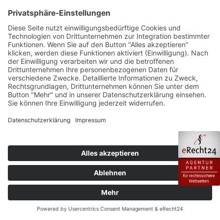
Der Zahlungsverkehr über die gängigen
Zahlungsmittel (Visa/MasterCard,
Lastschriftverfahren) erfolgt ausschließlich über
eine verschlüsselte SSL- bzw. TLS-Verbindung. Eine
verschlüsselte Verbindung erkennen Sie daran, dass
die Adresszeile des Browsers von „http://“ auf
„https://“ wechselt und an dem Schloss-Symbol in
Ihrer Browserzeile.
Bei verschlüsselter Kommunikation können Ihre
Zahlungsdaten, die Sie an uns übermitteln, nicht von
Dritten mitgelesen werden.
Widerspruch gegen Werbe-E-
Mails
Der Nutzung von im Rahmen der Impressumspflicht
veröffentlichten Kontaktdaten zur Übersendung von
nicht ausdrücklich angeforderter Werbung und